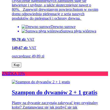
czyszczenie najtrudniejszych zabrudzeń staje się
łatwiejsze i szybsze, a także skuteczniejsze nawet o
80%. Zapewnij drewnianym powierzchniom w swoim
domu odpowiednią pielęgnację z serią naszych
produktów do pielęgnacji i ochrony drewna.
Drewno surowe
Surowa płyta wiórowa
99,78 zł
z VAT
149,67 zł
z VAT
oszczędzasz 49,89 zł
Kup
ZNIŻKA 33%
Szampon do dywanów 2 + 1 gratis
Plamy na dywanie zaczynają zakrywać jego oryginalny
kolor? Zastanawiasz się jak pozbyć się tak