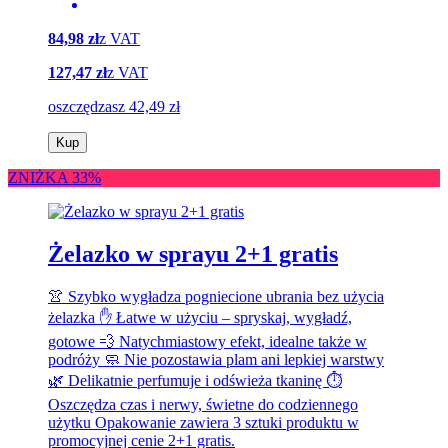
84,98 zł
z VAT
127,47 zł
z VAT
oszczędzasz 42,49 zł
Kup
ZNIŻKA 33%
Żelazko w sprayu 2+1 gratis
👚 Szybko wygładza pogniecione ubrania bez użycia
żelazka ✋ Łatwe w użyciu – spryskaj, wygładź,
gotowe 💨 Natychmiastowy efekt, idealne także w
podróży 🧼 Nie pozostawia plam ani lepkiej warstwy
🌿 Delikatnie perfumuje i odświeża tkaninę ⏱️
Oszczędza czas i nerwy, świetne do codziennego
użytku Opakowanie zawiera 3 sztuki produktu w
promocyjnej cenie 2+1 gratis.