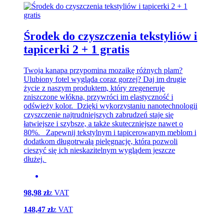
Środek do czyszczenia tekstyliów i
tapicerki 2 + 1 gratis
Twoja kanapa przypomina mozaikę różnych plam?
Ulubiony fotel wygląda coraz gorzej? Daj im drugie
życie z naszym produktem, który zregeneruje
zniszczone włókna, przywróci im elastyczność i
odświeży kolor. Dzięki wykorzystaniu nanotechnologii
czyszczenie najtrudniejszych zabrudzeń staje się
łatwiejsze i szybsze, a także skuteczniejsze nawet o
80%. Zapewnij tekstylnym i tapicerowanym meblom i
dodatkom długotrwałą pielęgnację, która pozwoli
cieszyć się ich nieskazitelnym wyglądem jeszcze
dłużej.
98,98 zł
z VAT
148,47 zł
z VAT