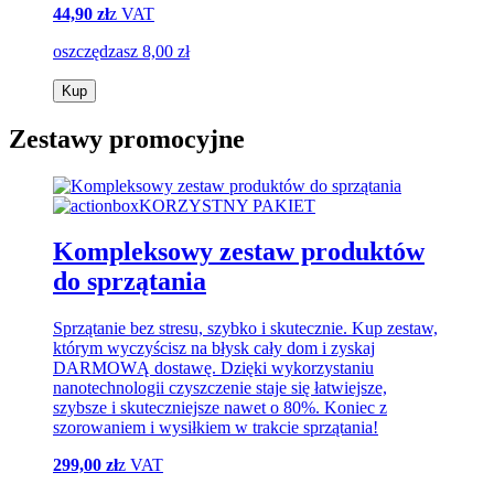
44,90 zł
z VAT
oszczędzasz 8,00 zł
Kup
Zestawy promocyjne
KORZYSTNY PAKIET
Kompleksowy zestaw produktów
do sprzątania
Sprzątanie bez stresu, szybko i skutecznie. Kup zestaw,
którym wyczyścisz na błysk cały dom i zyskaj
DARMOWĄ dostawę. Dzięki wykorzystaniu
nanotechnologii czyszczenie staje się łatwiejsze,
szybsze i skuteczniejsze nawet o 80%. Koniec z
szorowaniem i wysiłkiem w trakcie sprzątania!
299,00 zł
z VAT