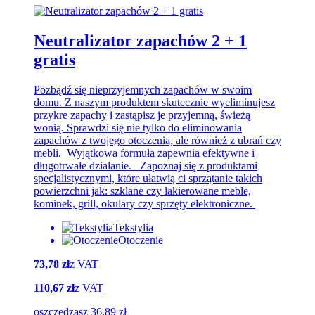
Neutralizator zapachów 2 + 1
gratis
Pozbądź się nieprzyjemnych zapachów w swoim
domu. Z naszym produktem skutecznie wyeliminujesz
przykre zapachy i zastąpisz je przyjemną, świeżą
wonią. Sprawdzi się nie tylko do eliminowania
zapachów z twojego otoczenia, ale również z ubrań czy
mebli. Wyjątkowa formuła zapewnia efektywne i
długotrwałe działanie. Zapoznaj się z produktami
specjalistycznymi, które ułatwią ci sprzątanie takich
powierzchni jak: szklane czy lakierowane meble,
kominek, grill, okulary czy sprzęty elektroniczne.
Tekstylia
Otoczenie
73,78 zł
z VAT
110,67 zł
z VAT
oszczędzasz 36,89 zł