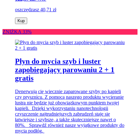
oszczędzasz 40,71 zł
Kup
ZNIŻKA 33%
Płyn do mycia szyb i luster
zapobiegający parowaniu 2 + 1
gratis
Denerwują cię wiecznie zaparowane szyby po kąpieli
czy prysznicu. Z pomocą naszego produktu wycieranie
lustra nie będzie już obowiązkowym punktem twojej
kąpieli. Dzięki wykorzystaniu nanotechnologii
czyszczenie najtrudniejszych zabrudzeń staje się
łatwiejsze i szybsze, a także skuteczniejsze nawet o
80%. Sprawdź również nasze wyjątkowe produkty do
mycia podłóg.