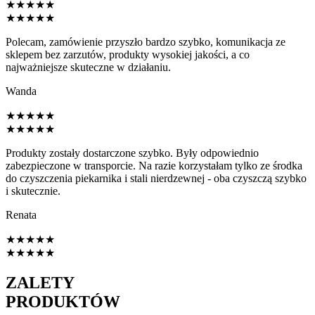
★
★
★
★
★
★
★
★
★
★
Polecam, zamówienie przyszło bardzo szybko, komunikacja ze
sklepem bez zarzutów, produkty wysokiej jakości, a co
najważniejsze skuteczne w działaniu.
Wanda
★
★
★
★
★
★
★
★
★
★
Produkty zostały dostarczone szybko. Były odpowiednio
zabezpieczone w transporcie. Na razie korzystałam tylko ze środka
do czyszczenia piekarnika i stali nierdzewnej - oba czyszczą szybko
i skutecznie.
Renata
★
★
★
★
★
★
★
★
★
★
ZALETY
PRODUKTÓW