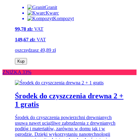
Granit
Kwarc
Kompozyt
99,78 zł
z VAT
149,67 zł
z VAT
oszczędzasz 49,89 zł
Kup
ZNIŻKA 33%
Środek do czyszczenia drewna 2 +
1 gratis
Środek do czyszczenia powierzchni drewnianych
usuwa nawet uciążliwe zabrudzenia z drewnianych
podłóg i materiałów, zarówno w domu jak i w
ogrodzie. Dzięki wykorzystaniu nanotechnologii