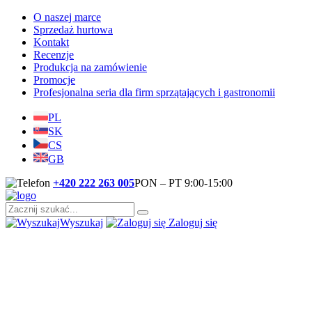
O naszej marce
Sprzedaż hurtowa
Kontakt
Recenzje
Produkcja na zamówienie
Promocje
Profesjonalna seria dla firm sprzątających i gastronomii
PL
SK
CS
GB
+420 222 263 005
PON – PT 9:00-15:00
Wyszukaj
Zaloguj się