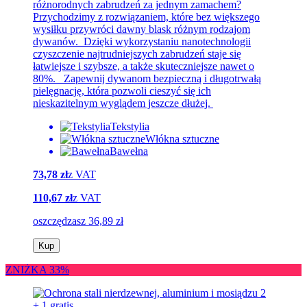
różnorodnych zabrudzeń za jednym zamachem?
Przychodzimy z rozwiązaniem, które bez większego
wysiłku przywróci dawny blask różnym rodzajom
dywanów. Dzięki wykorzystaniu nanotechnologii
czyszczenie najtrudniejszych zabrudzeń staje się
łatwiejsze i szybsze, a także skuteczniejsze nawet o
80%. Zapewnij dywanom bezpieczną i długotrwałą
pielęgnację, która pozwoli cieszyć się ich
nieskazitelnym wyglądem jeszcze dłużej.
Tekstylia
Włókna sztuczne
Bawełna
73,78 zł
z VAT
110,67 zł
z VAT
oszczędzasz 36,89 zł
Kup
ZNIŻKA 33%