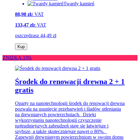
Twardy kamień
88,98 zł
z VAT
133,47 zł
z VAT
oszczędzasz 44,49 zł
Kup
ZNIŻKA 33%
Środek do renowacji drewna 2 + 1
gratis
Oparty na nanotechnologii środek do renowacji drewna
pozwala na usunięcie przebarwień i śladów utleniania
na drewnianych powierzchniach. Dzięki
wykorzystaniu nanotechnologii czyszczenie
najtrudniejszych zabrudzeń staje się łatwiejsze i
szybsze, a także skuteczniejsze nawet o 80%.
Zapewnij drewnianym powierzchniom w swoim domu