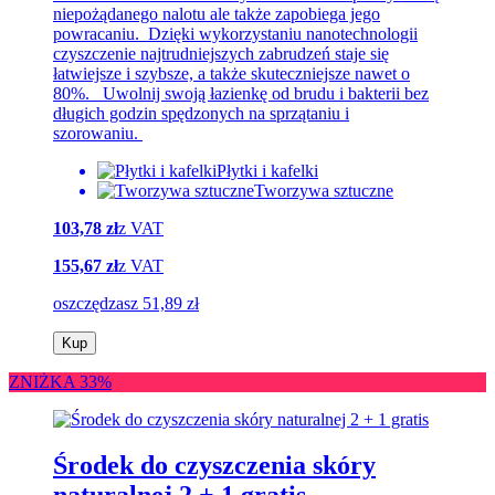
niepożądanego nalotu ale także zapobiega jego
powracaniu. Dzięki wykorzystaniu nanotechnologii
czyszczenie najtrudniejszych zabrudzeń staje się
łatwiejsze i szybsze, a także skuteczniejsze nawet o
80%. Uwolnij swoją łazienkę od brudu i bakterii bez
długich godzin spędzonych na sprzątaniu i
szorowaniu.
Płytki i kafelki
Tworzywa sztuczne
103,78 zł
z VAT
155,67 zł
z VAT
oszczędzasz 51,89 zł
Kup
ZNIŻKA 33%
Środek do czyszczenia skóry