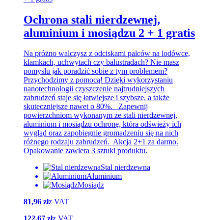
Ochrona stali nierdzewnej,
aluminium i mosiądzu 2 + 1 gratis
Na próżno walczysz z odciskami palców na lodówce,
klamkach, uchwytach czy balustradach? Nie masz
pomysłu jak poradzić sobie z tym problemem?
Przychodzimy z pomocą! Dzięki wykorzystaniu
nanotechnologii czyszczenie najtrudniejszych
zabrudzeń staje się łatwiejsze i szybsze, a także
skuteczniejsze nawet o 80%. Zapewnij
powierzchniom wykonanym ze stali nierdzewnej,
aluminium i mosiądzu ochronę, która odświeży ich
wygląd oraz zapobiegnie gromadzeniu się na nich
różnego rodzaju zabrudzeń. Akcja 2+1 za darmo.
Opakowanie zawiera 3 sztuki produktu.
Stal nierdzewna
Aluminium
Mosiądz
81,96 zł
z VAT
122,67 zł
z VAT