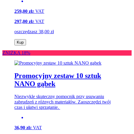
259,00 zł
z VAT
297,00 zł
z VAT
oszczędzasz 38,00 zł
Kup
ZNIŻKA 18%
Promocyjny zestaw 10 sztuk
NANO gąbek
Niezwykle skuteczny pomocnik przy usuwaniu
zabrudzeń z różnych materiałów. Zaoszczędzi twój
czas i ułatwi sprzątanie.
36,90 zł
z VAT