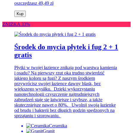
oszczędzasz 49,49 zł
Kup
ZNIŻKA 33%
Środek do mycia płytek i fug 2 + 1
gratis
Płytki w twojej łazience znikają pod warstwą kamienia
i osadu? Na pierwszy rzut oka trudno stwierdzić
jakiego koloru są fugi? Z naszym środkiem
przywrócisz swojej łazience dawny blask, bez
większego wysiłku. Dzięki wykorzystaniu
nanotechnologii czyszczenie najtrudniejszych
zabrudzeń staje się łatwiejsze i szybsze, a także
skuteczniejsze nawet o 80%. Uwolnij swoją łazienkę
od brudu i bakterii bez długich godzin spędzonych na
sprzątaniu i szorowaniu.
Ceramika
Granit