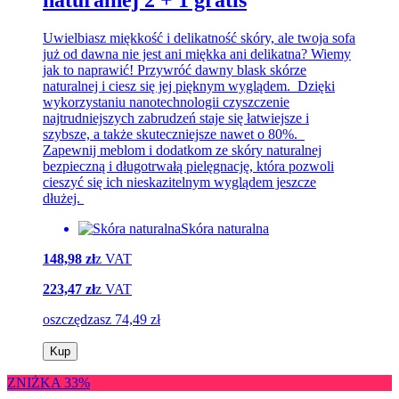
naturalnej 2 + 1 gratis
Uwielbiasz miękkość i delikatność skóry, ale twoja sofa
już od dawna nie jest ani miękka ani delikatna? Wiemy
jak to naprawić! Przywróć dawny blask skórze
naturalnej i ciesz się jej pięknym wyglądem. Dzięki
wykorzystaniu nanotechnologii czyszczenie
najtrudniejszych zabrudzeń staje się łatwiejsze i
szybsze, a także skuteczniejsze nawet o 80%.
Zapewnij meblom i dodatkom ze skóry naturalnej
bezpieczną i długotrwałą pielęgnację, która pozwoli
cieszyć się ich nieskazitelnym wyglądem jeszcze
dłużej.
Skóra naturalna
148,98 zł
z VAT
223,47 zł
z VAT
oszczędzasz 74,49 zł
Kup
ZNIŻKA 33%