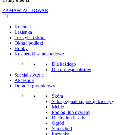
Ładny
0,00 zł
ZAMAWIAĆ TOWAR
Kuchnia
Łazienka
Tekstylia i skóra
Okna i podłogi
Hobby
Kosmetyki samochodowe
Dla każdego
Dla profesjonalistów
Specjalistyczne
Akcesoria
Doradca produktowy
Skóra
Salon, sypialnia, pokój dziecięcy
Meble
Podłogi lub dywany
Dachy lub fasady
Ogród
Samochód
Łazienka