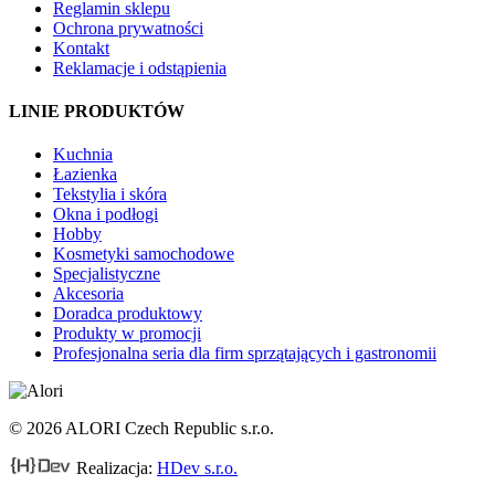
Reglamin sklepu
Ochrona prywatności
Kontakt
Reklamacje i odstąpienia
LINIE PRODUKTÓW
Kuchnia
Łazienka
Tekstylia i skóra
Okna i podłogi
Hobby
Kosmetyki samochodowe
Specjalistyczne
Akcesoria
Doradca produktowy
Produkty w promocji
Profesjonalna seria dla firm sprzątających i gastronomii
© 2026 ALORI Czech Republic s.r.o.
Realizacja:
HDev s.r.o.