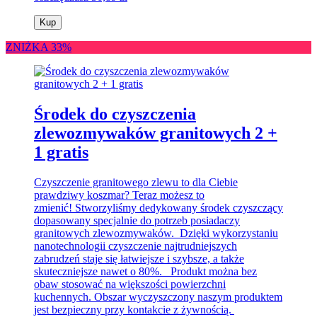
Kup
ZNIŻKA 33%
Środek do czyszczenia
zlewozmywaków granitowych 2 +
1 gratis
Czyszczenie granitowego zlewu to dla Ciebie
prawdziwy koszmar? Teraz możesz to
zmienić! Stworzyliśmy dedykowany środek czyszczący
dopasowany specjalnie do potrzeb posiadaczy
granitowych zlewozmywaków. Dzięki wykorzystaniu
nanotechnologii czyszczenie najtrudniejszych
zabrudzeń staje się łatwiejsze i szybsze, a także
skuteczniejsze nawet o 80%. Produkt można bez
obaw stosować na większości powierzchni
kuchennych. Obszar wyczyszczony naszym produktem
jest bezpieczny przy kontakcie z żywnością.