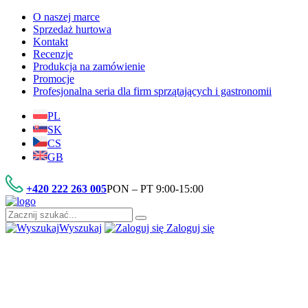
O naszej marce
Sprzedaż hurtowa
Kontakt
Recenzje
Produkcja na zamówienie
Promocje
Profesjonalna seria dla firm sprzątających i gastronomii
PL
SK
CS
GB
+420 222 263 005
PON – PT 9:00-15:00
Wyszukaj
Zaloguj się