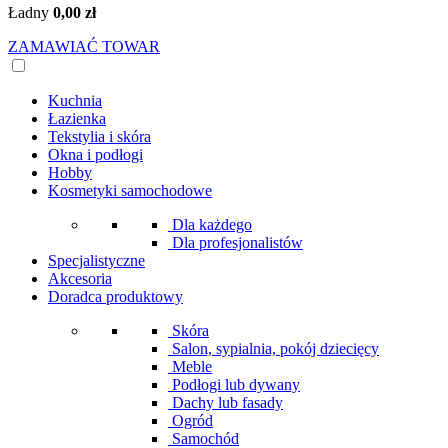
Ładny
0,00 zł
ZAMAWIAĆ TOWAR
Kuchnia
Łazienka
Tekstylia i skóra
Okna i podłogi
Hobby
Kosmetyki samochodowe
Dla każdego
Dla profesjonalistów
Specjalistyczne
Akcesoria
Doradca produktowy
Skóra
Salon, sypialnia, pokój dziecięcy
Meble
Podłogi lub dywany
Dachy lub fasady
Ogród
Samochód