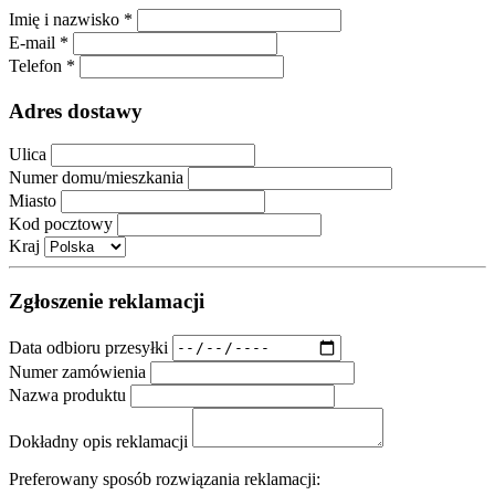
Imię i nazwisko *
E-mail *
Telefon *
Adres dostawy
Ulica
Numer domu/mieszkania
Miasto
Kod pocztowy
Kraj
Zgłoszenie reklamacji
Data odbioru przesyłki
Numer zamówienia
Nazwa produktu
Dokładny opis reklamacji
Preferowany sposób rozwiązania reklamacji: