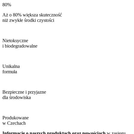
80%
Aż o 80% większa skuteczność
niż zwykłe środki czystości
Nietoksyczne
i biodegradowalne
Unikalna
formuła
Bezpieczne i przyjazne
dla środowiska
Produkowane
w Czechach
Informacje o naszych produktach oraz nowościach
w zasięgu